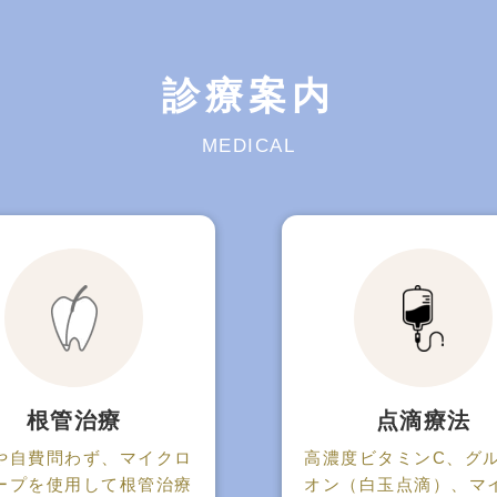
診療案内
MEDICAL
根管治療
点滴療法
や自費問わず、マイクロ
高濃度ビタミンC、グ
ープを使用して根管治療
オン（白玉点滴）、マ