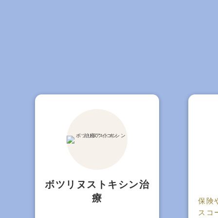
ボツリヌストキシン治
療
保険
スコ